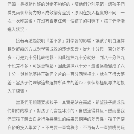
們踢，尋找動作好的與還不夠好的，請他們分別示範，讓孩子們
看見兩個都努力的人成效卻有差別，原因在投入程度的不同。一
次一次印證後，在沒有否定任何一個孩子的引導下，孩子們漸漸
進入狀況。
接著再透過説明『差不多』對學習的影響，讓孩子明白選擇
相對輕鬆的方式對學習成效的逐步影響。從九十分與一百分差不
多，可是九十分比較輕鬆，因此選擇九十分就好。到八十分與九
十也差不多，可是更輕鬆，因此選擇八十分。最後逐漸變成了六
十分，與其他堅持正確但辛苦的一百分同學相比，就有了很大落
差。當孩子們理解這些選擇所產生的差距，個個都極度專注地投
入了練習。
當我們用規範要求孩子，其實是站在高處，希望孩子變成我
們期待的樣子，對孩子而言是冰冷的，自然適得其反。然而當我
們讓孩子體會自身行為將產生的結果與期待的差異性，孩子們便
自發的投入學習了。不需要一直管秩序，不再有人一直插嘴開玩