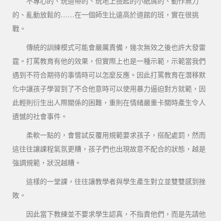
不專心的、玩道帶的、玩地上撿起的小紙屑的、動作無力
的、亂動放鬆的……在一個師生比遠高於道館的班，實在很挑
戰。
傳統的訓練模式可能會嚴厲責備，幾次無效之後也許大發雷
霆。打罵教育有他的效果，但實際上也是一種示範，示範當我們
遇到不符合期待的事情時可以怎麼反應。因此打罵教育在潛移默
化中讓孩子學習到了不合他意時可以使用暴力逼迫對方就範，因
此輕則衍生出人際關係的困難，重則在情緒嚴重卡關時產生令人
遺憾的社會事件。
柔軟一點的，會嘗試反覆用規範要求孩子，搭配處罰，然而
這往往讓課程氣氛更糟，孩子們也出現故意不配合的狀態，越是
強調規範，狀況越糟。
這樣的一堂課，往往讓教學者與學生產生對立並雙雙感到挫
敗。
因此當下教練並不要求學生認真，不指責他們，而是先請他