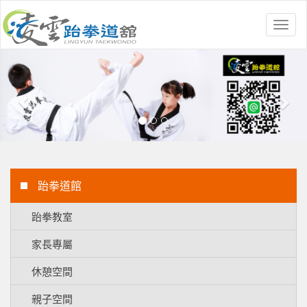
Toggl
naviga
Previous
Nex
跆拳道館
跆拳教室
家長專屬
休憩空間
親子空間