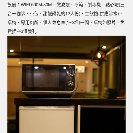
設備：WIFI 500M/30M、微波爐、冰箱、製冰機、點心吧(三
合一咖啡、茶包、甜鹹餅乾約12人份)、生飲機(供應沸水)、
桌椅、專用廁所、個人休息室(1~2坪)一間、桌椅如照片、免
費插座3個雙孔