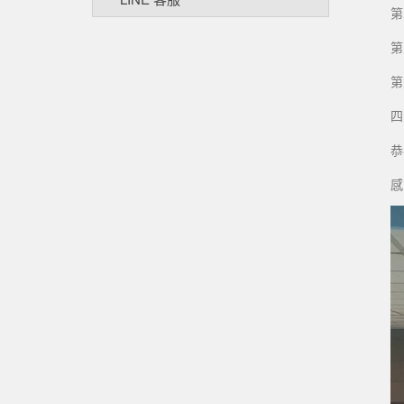
第
第
第
四
恭
感