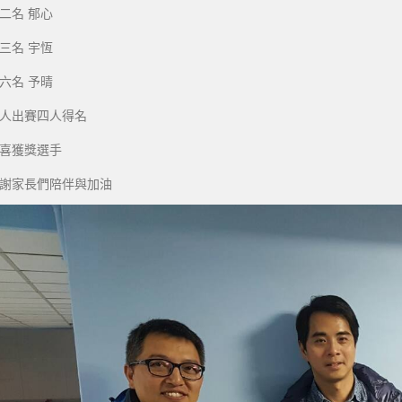
二名 郁心
三名 宇恆
六名 予晴
人出賽四人得名
喜獲獎選手
謝家長們陪伴與加油